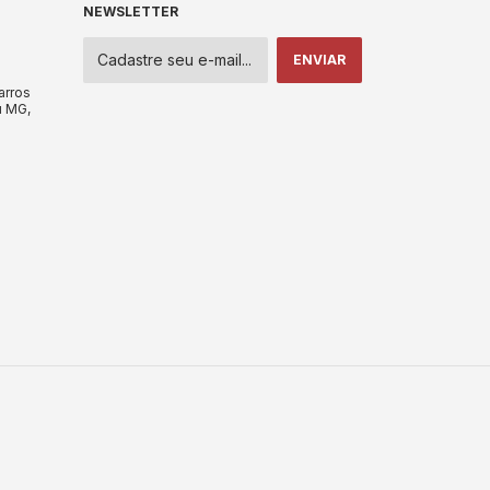
NEWSLETTER
arros
u MG,