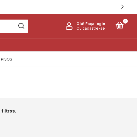
0
Olá!
Faça login
Ou cadastre-se
PISOS
filtros.