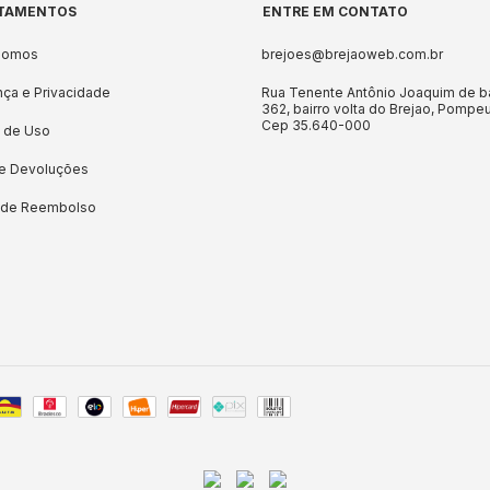
TAMENTOS
ENTRE EM CONTATO
Somos
brejoes@brejaoweb.com.br
ça e Privacidade
Rua Tenente Antônio Joaquim de b
362, bairro volta do Brejao, Pompe
Cep 35.640-000
 de Uso
 e Devoluções
a de Reembolso