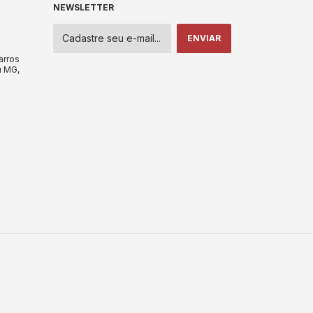
NEWSLETTER
arros
u MG,