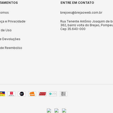
TAMENTOS
ENTRE EM CONTATO
Somos
brejoes@brejaoweb.com.br
ça e Privacidade
Rua Tenente Antônio Joaquim de b
362, bairro volta do Brejao, Pompe
Cep 35.640-000
 de Uso
 e Devoluções
a de Reembolso