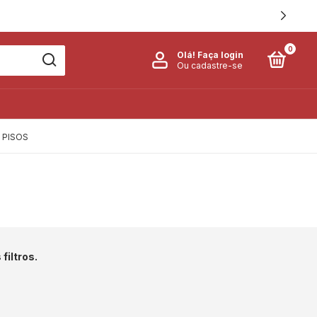
0
Olá!
Faça login
Ou cadastre-se
PISOS
filtros.