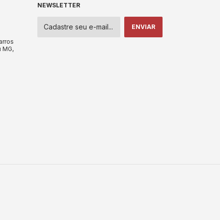
NEWSLETTER
arros
u MG,