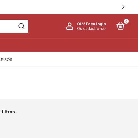
0
Olá!
Faça login
Ou cadastre-se
PISOS
filtros.