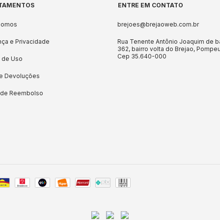
TAMENTOS
ENTRE EM CONTATO
Somos
brejoes@brejaoweb.com.br
ça e Privacidade
Rua Tenente Antônio Joaquim de b
362, bairro volta do Brejao, Pompe
Cep 35.640-000
 de Uso
 e Devoluções
a de Reembolso